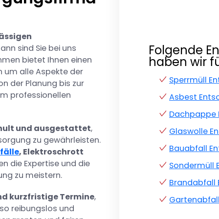
lässigen
Folgende E
dann sind Sie bei uns
haben wir fü
hmen bietet Ihnen einen
 um alle Aspekte der
Sperrmüll E
n der Planung bis zur
em professionellen
Asbest Ents
Dachpappe 
ult und ausgestattet
,
Glaswolle E
sorgung zu gewährleisten.
Bauabfall E
fälle
, Elektroschrott
en die Expertise und die
Sondermüll 
ung zu meistern.
Brandabfall
nd kurzfristige Termine
,
Gartenabfal
 so reibungslos und