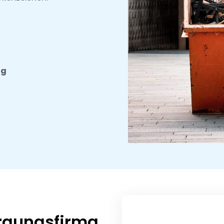
ng
orgungsfirma