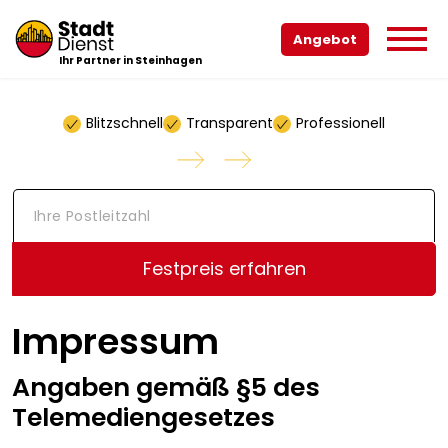
Angebot
Ihr Partner in Steinhagen
Blitzschnell
Transparent
Professionell
I
h
r
e
Festpreis erfahren
P
o
s
Impressum
t
l
e
Angaben gemäß §5 des
i
t
Telemediengesetzes
z
a