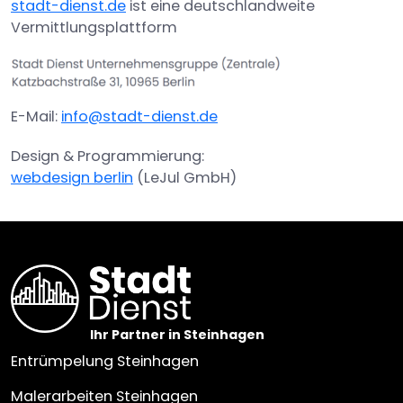
stadt-dienst.de
ist eine deutschlandweite
h
Vermittlungsplattform
l
E-Mail:
info@stadt-dienst.de
Design & Programmierung:
webdesign berlin
(LeJul GmbH)
Ihr Partner in Steinhagen
Entrümpelung Steinhagen
Malerarbeiten Steinhagen