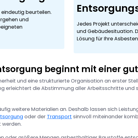
Entsorgung
 eindeutig beurteilen.
orgehen und
Jedes Projekt unterschei
geeigneten
und Gebäudesituation. De
Lösung für Ihre Asbeste
tsorgung beginnt mit einer gu
erheit und eine strukturierte Organisation an erster Stel
ng erleichtert die Abstimmung aller Arbeitsschritte und 
ufig weitere Materialien an. Deshalb lassen sich Leistun
tsorgung
oder der
Transport
sinnvoll miteinander komb
t werden.
en oder größere Mengen asbesthaltiger Baustoffe entso