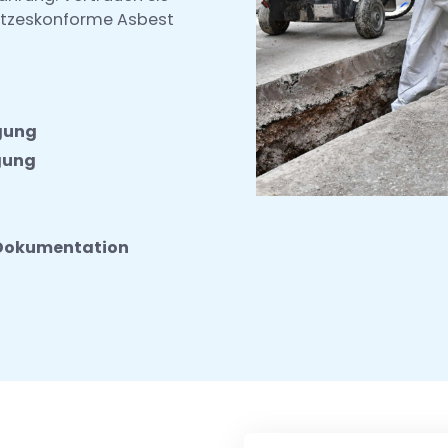
setzeskonforme Asbest
gung
rgung
 Dokumentation