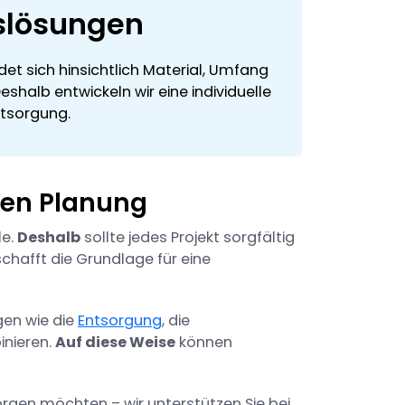
slösungen
det sich hinsichtlich Material, Umfang
shalb entwickeln wir eine individuelle
ntsorgung.
ten Planung
le.
Deshalb
sollte jedes Projekt sorgfältig
schafft die Grundlage für eine
gen wie die
Entsorgung
, die
inieren.
Auf diese Weise
können
rgen möchten – wir unterstützen Sie bei