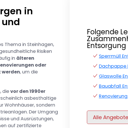
rgen in
 und
Folgende Le
Zusammenh
Entsorgung 
ges Thema in Steinhagen,
 gesundheitliche Risiken
Sperrmüll E
äufig in
älteren
Renovierungen oder
Dachpappe 
t werden
, um die
Glaswolle E
Bauabfall E
, die
vor den 1990er
Renovierung
cheinlich asbesthaltige
t nur Wohnhäuser, sondern
strieanlagen. Der Umgang
Alle Angebot
nisse und Ausrüstungen,
 auf zertifizierte